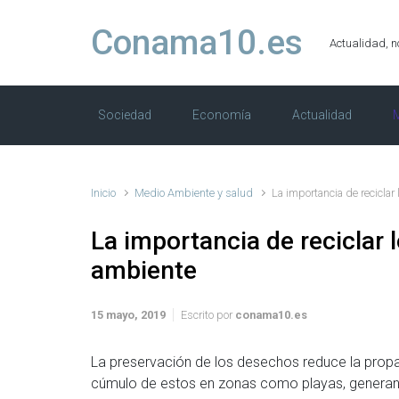
Saltar al contenido principal
Conama10.es
Actualidad, n
Sociedad
Economía
Actualidad
M
Inicio
Medio Ambiente y salud
La importancia de reciclar
La importancia de reciclar 
ambiente
15 mayo, 2019
Escrito por
conama10.es
La preservación de los desechos reduce la propa
cúmulo de estos en zonas como playas, generan e