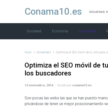
Saltar al contenido principal
Conama10.es
Actualidad, n
Sociedad
Economía
Actualidad
M
Inicio
Actualidad
Optimiza el SEO móvil de tu sitio para 
Optimiza el SEO móvil de tu
los buscadores
12 noviembre, 2016
Escrito por
conama10.es
Son pocas las webs las que se han puesto manos
privándose de tener un mejor posicionamiento we