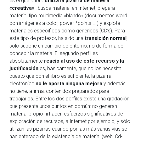
es el que ahora
utiliza la pizarra de manera
«creativa»
: busca material en Internet, prepara
material tipo multimedia «blando» (documentos word
con imágenes a color, power-*points … ) y explota
materiales específicos como genéricos (CD’s). Para
este tipo de profesor, ha sido una
transición normal
,
sólo supone un cambio de entorno, no de forma de
concebir la materia. El segundo perfil es
absolutamente
reacio al uso de este recurso y la
justificación
es, básicamente, que no los necesita
puesto que con el libro es suficiente, la pizarra
electrónica
no le aporta ninguna mejora
y además
no tiene, afirma, contenidos preparados para
trabajarlos. Entre los dos perfiles existe una gradación
que presenta unos puntos en común: no generan
material propio ni hacen esfuerzos significativos de
exploración de recursos, a Internet por ejemplo, y sólo
utilizan las pizarras cuando por las más varias vías se
han enterado de la existencia de material (web, Cd-