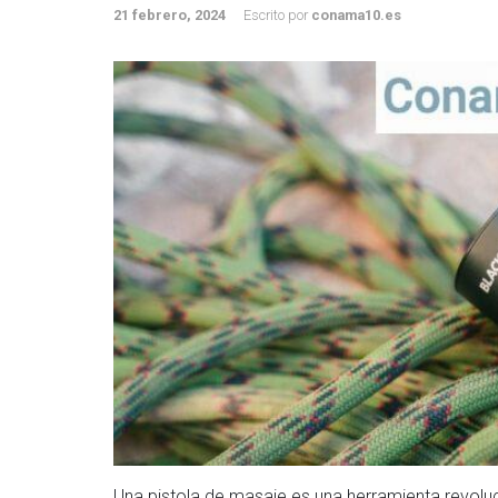
21 febrero, 2024
Escrito por
conama10.es
Una pistola de masaje es una herramienta revoluc