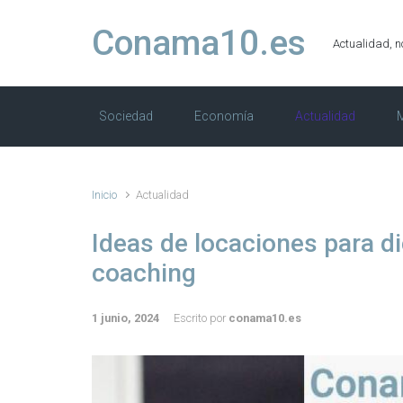
Saltar al contenido principal
Conama10.es
Actualidad, n
Sociedad
Economía
Actualidad
M
Inicio
Actualidad
Ideas de locaciones para dic
coaching
1 junio, 2024
Escrito por
conama10.es